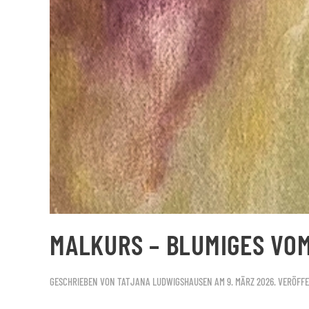
MALKURS – BLUMIGES VOM 
GESCHRIEBEN VON
TATJANA LUDWIGSHAUSEN
AM
9. MÄRZ 2026
. VERÖFF