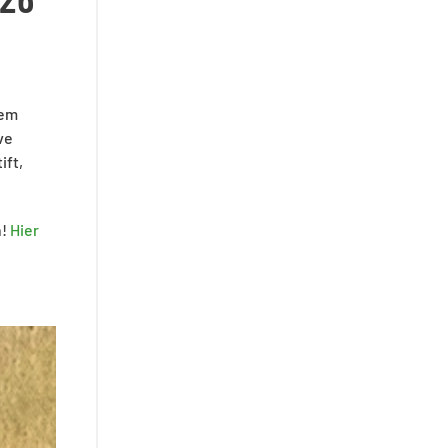
hem
ve
ift,
n!
Hier