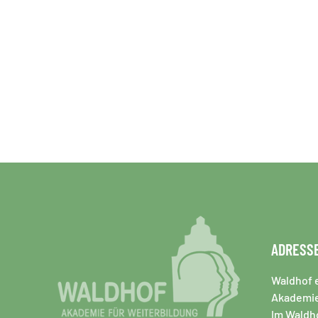
ADRESS
Waldhof e
Akademie
Im Waldho