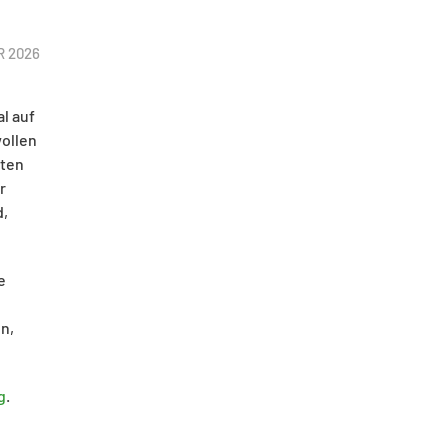
R 2026
l auf
wollen
sten
r
d,
e
n,
g
.