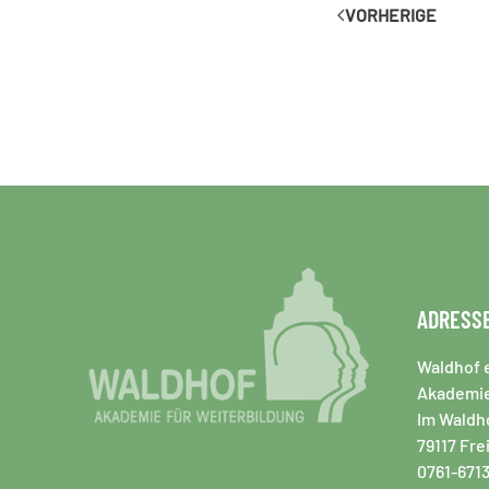
VORHERIGE
ADRESS
Waldhof e
Akademie
Im Waldho
79117 Fre
0761-671